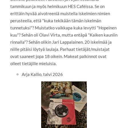
tammikuun ja myös helmikuun HES Caféissa. Se on
erittäin hyvää aivotreeniä muistella iskelmien nimien
perusteella, että "kuka tekikään tämän iskelmän
tunnetuksi"? Muistatko vaikkapa kuka levytti "Hopeinen
kuu"? Sehän oli Olavi Virta, mutta entäpä "Kaiken kauniin
rinnalla"? Sehän olikin Jari Lappalainen. 20 iskelmää ja
niille pitäisi löytyä laulaja. Parhaat tietäjät/muistajat
ovat saaneet jopa 18 oikein. Makeat palkinnot ovat
olleet tietäjille mieluisia.
Arja Kallio, talvi 2026