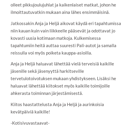
olleet pikkujoulujuhlat ja kaikenlaiset matkat, johon he
ilmoittautuvatkin mukaan aina lähes ensimmäisinä.
Jatkossakin Anja ja Heljä aikovat käydä eri tapahtumissa
niin kauan kuin vain liikkeelle pääsevät ja odottavat jo
kovasti uusia kotimaan matkoja. Kulkemisessa
tapahtumiin heitä auttaa suuresti Pali-autot ja samalla
reissulla voi myös poiketa kauppa-asioilla.
Anja ja Heljä haluavat lähettää vielä terveisiä kaikille
jäsenille sekä jäsenyyttä harkitseville
tervetulotoivotuksen mukaan yhdistykseen. Lisäksi he
haluavat lähettää kiitokset myös kaikille toimijoille
ahkerasta toiminnan järjestämisestä.
Kiitos haastattelusta Anja ja Heljä ja aurinkoisia
kevätpäiviä kaikille!
-Kotisivuvastaavat-