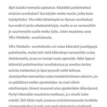
Äpit tutuiksi teemalla ajatuksia. Käytätkö puhelimellasi
erilaisia sovelluksia? Itse käytän melko monia, jotka koen
hyödyllisiksi. Yksi ehkä tärkeimpiä on Nyssen sovellukset,
kun enää ei jaeta aikataulukirjoja, mutta se on varmastikin
jo suurimmalle osalle melko tuttu. Joten muutama sana
VR:n Matkalla -sovelluksesta.
VR:n Matkalla -sovelluksella voi ostaa kätevästi junalippuja
puhelimella, mutta toki vielä kätevämpi varmastikin ostaa
tietokoneella, jossa on isompi ruutu operoida. Näet lippusi
kätevästi puhelimestasi sovelluksessa ja sovellus kertoo
asioita matkastasi ja liput pysyvät siellä tallessa.
Junaliputhan kannattaa ostaa mahdollisimman aikaisin, jos
on päättänyt matka-ajankohdan, ne ovat silloin
edullisempia, hinnat nousevat aina ajankohdan lähestyessä.
Pystyt tekemään muutoksia matkaasi, jos sinulle tulee
esteitä. Voit tilata myös junassa ravintolavaunusta tuotteita
istumapaikallesi ja toki saat myös hintaetuja erinäisistä