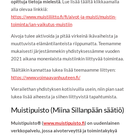
opittuja tietoja mielestä.
Lue lisää täältä klikkaamalla
alla olevaa linkkiä:
https://www.muistiliitto.fi/fi/aivot-ja-muisti/muistin-
toiminta/ian-vaikutus-muistiin
Aivoja tulee aktivoida ja pitää virkeinä ikävaiheista ja
muuttuvista elämäntilanteista riippumatta. Teemamme
mukaisesti järjestämmekin yhdistyksessämme vuoden
2021 aikana monenlaista muistiinkin liittyvää toimintaa.
Täältäkin kannattaa lukea lisää teemaamme liittyen:
https://www.voimaavanhuuteen.fi/
Vierailethan yhdistyksen kotisivuilla usein, niin pian saat
lukea lisää aiheesta ja siihen liittyvistä tapahtumista.
Muistipuisto (Miina Sillanpään säätiö)
Muistipuisto® (
www.muistipuisto.fi
) on uudenlainen
verkkopalvelu, jossa aivoterveyttä ja toimintakykyä