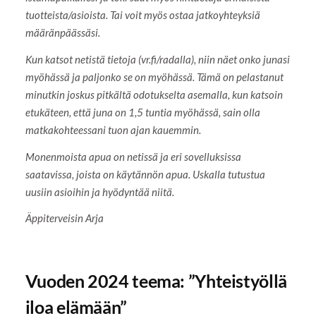
tuotteista/asioista. Tai voit myös ostaa jatkoyhteyksiä
määränpäässäsi.
Kun katsot netistä tietoja (vr.fi/radalla), niin näet onko junasi
myöhässä ja paljonko se on myöhässä. Tämä on pelastanut
minutkin joskus pitkältä odotukselta asemalla, kun katsoin
etukäteen, että juna on 1,5 tuntia myöhässä, sain olla
matkakohteessani tuon ajan kauemmin.
Monenmoista apua on netissä ja eri sovelluksissa
saatavissa, joista on käytännön apua. Uskalla tutustua
uusiin asioihin ja hyödyntää niitä.
Äppiterveisin Arja
Vuoden 2024 teema: ”Yhteistyöllä
iloa elämään”