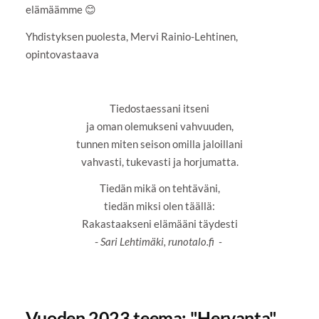
elämäämme 😊
Yhdistyksen puolesta, Mervi Rainio-Lehtinen,
opintovastaava
Tiedostaessani itseni
ja oman olemukseni vahvuuden,
tunnen miten seison omilla jaloillani
vahvasti, tukevasti ja horjumatta.
Tiedän mikä on tehtäväni,
tiedän miksi olen täällä:
Rakastaakseni elämääni täydesti
-
Sari Lehtimäki, runotalo.fi -
Vuoden 2023 teema: "Hervanta"