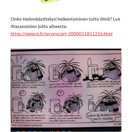
Onko tiedonkäsittelysi heikentyminen tuttu ilmiö? Lue
Iltasanomien juttu aiheesta:
https://www.is.fi/terveys/art-2000011811216.html