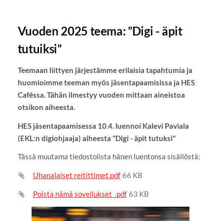
Vuoden 2025 teema: ”Digi - äpit
tutuiksi”
Teemaan liittyen järjestämme erilaisia tapahtumia ja
huomioimme teeman myös jäsentapaamisissa ja HES
Caféssa. Tähän ilmestyy vuoden mittaan aineistoa
otsikon aiheesta.
HES jäsentapaamisessa 10.4. luennoi Kalevi Paviala
(EKL:n digiohjaaja) aiheesta "Digi - äpit tutuksi"
Tässä muutama tiedostolista hänen luentonsa sisällöstä:
Uhanalaiset reitittimet.pdf
66 KB
Poista nämä sovellukset_.pdf
63 KB