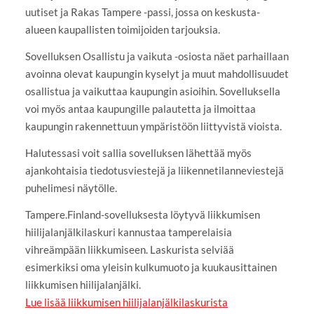
uutiset ja Rakas Tampere -passi, jossa on keskusta-
alueen kaupallisten toimijoiden tarjouksia.
Sovelluksen Osallistu ja vaikuta -osiosta näet parhaillaan
avoinna olevat kaupungin kyselyt ja muut mahdollisuudet
osallistua ja vaikuttaa kaupungin asioihin. Sovelluksella
voi myös antaa kaupungille palautetta ja ilmoittaa
kaupungin rakennettuun ympäristöön liittyvistä vioista.
Halutessasi voit sallia sovelluksen lähettää myös
ajankohtaisia tiedotusviestejä ja liikennetilanneviestejä
puhelimesi näytölle.
Tampere.Finland-sovelluksesta löytyvä liikkumisen
hiilijalanjälkilaskuri kannustaa tamperelaisia
vihreämpään liikkumiseen. Laskurista selviää
esimerkiksi oma yleisin kulkumuoto ja kuukausittainen
liikkumisen hiilijalanjälki.
Lue lisää liikkumisen hiilijalanjälkilaskurista