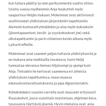
kun työura päättyi jo noin parikymmentä vuotta sitten.
Useita vuosia myöhemmin Anja houkutteli myös
naapurinsa Heljän mukaan. Molemmat ovat aktiivisesti
osallistuneet yhdistyksen järjestämiin tapahtumiin.
Aiemmin kuntosaliryhmäänkin ja aina myös kokouksiin
(jäsentapaamiset, kevät- ja syyskokoukset jne) sekä
ulkotapahtumiin ja parin viimeisen kesän aikana myös
Laituritreffeille.
Molemmat ovat saaneet paljon tuttavia yhdistyksestä ja
on mukava aina moikkailla tavatessa, tosin Heljä
tunnustaa olevansa hieman hiljaisempi ja ujompi kuin
Anja. Tietoakin he kertovat saaneensa eri aiheista
yhdistyksen tapahtumissa, muun muassa
edunvalvontavaltuutuksesta ja jopa digiasioistakin.
Kohokohdaksi vuosien varrella ovat nousseet erityisesti
Ruusukahvit, jossa vuosittain muistetaan, ohjelman kera,
tasavuosia täyttäviä jäseniä. Hyvin mieluisia ovat aina