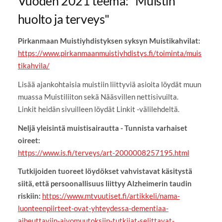
Vuoden 2021 teema: "Muistin
huolto ja terveys"
Pirkanmaan Muistiyhdistyksen syksyn Muistikahvilat:
https://www.pirkanmaanmuistiyhdistys.fi/toiminta/muis
tikahvila/
Lisää ajankohtaisia muistiin liittyviä asioita löydät muun
muassa Muistiliiton sekä Nääsvillen nettisivuilta.
Linkit heidän sivuilleen löydät Linkit -välilehdeltä.
Neljä yleisintä muistisairautta - Tunnista varhaiset
oireet:
https://www.is.fi/terveys/art-2000008257195.html
Tutkijoiden tuoreet löydökset vahvistavat käsitystä
siitä, että persoonallisuus liittyy Alzheimerin taudin
riskiin:
https://www.mtvuutiset.fi/artikkeli/nama-
luonteenpiirteet-ovat-yhteydessa-dementiaa-
aiheuttaviin-aivomuutoksiin-tutkijat-selittavat-