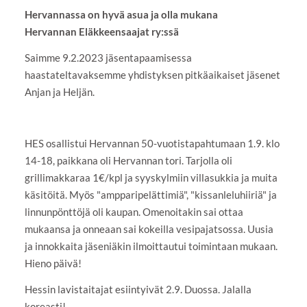
Hervannassa on hyvä asua ja olla mukana
Hervannan Eläkkeensaajat ry:ssä
Saimme 9.2.2023 jäsentapaamisessa
haastateltavaksemme yhdistyksen pitkäaikaiset jäsenet
Anjan ja Heljän.
HES osallistui Hervannan 50-vuotistapahtumaan 1.9. klo
14-18, paikkana oli Hervannan tori. Tarjolla oli
grillimakkaraa 1€/kpl ja syyskylmiin villasukkia ja muita
käsitöitä. Myös "ampparipelättimiä", "kissanleluhiiriä" ja
linnunpönttöjä oli kaupan. Omenoitakin sai ottaa
mukaansa ja onneaan sai kokeilla vesipajatsossa. Uusia
ja innokkaita jäseniäkin ilmoittautui toimintaan mukaan.
Hieno päivä!
Hessin lavistaitajat esiintyivät 2.9. Duossa. Jalalla
koreasti!