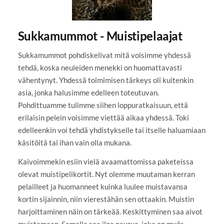
Sukkamummot - Muistipelaajat
Sukkamummot pohdiskelivat mitä voisimme yhdessä
tehdä, koska neuleiden menekki on huomattavasti
vähentynyt. Yhdessä toimimisen tärkeys oli kuitenkin
asia, jonka halusimme edelleen toteutuvan.
Pohdittuamme tulimme siihen loppuratkaisuun, että
erilaisin pelein voisimme viettää aikaa yhdessä. Toki
edelleenkin voi tehdä yhdistykselle tai itselle haluamiaan
käsitöitä tai ihan vain olla mukana.
Kaivoimmekin esiin vielä avaamattomissa paketeissa
olevat muistipelikortit. Nyt olemme muutaman kerran
pelailleet ja huomanneet kuinka luulee muistavansa
kortin sijainnin, niin vierestähän sen ottaakin. Muistin
harjoittaminen näin on tärkeää. Keskittyminen saa aivot
muistamaan. Samalla saa iloa naurua, joka on myös