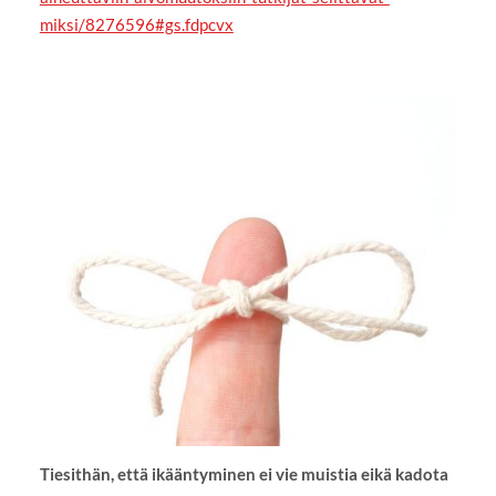
miksi/8276596#gs.fdpcvx
Tiesithän, että ikääntyminen ei vie muistia eikä kadota