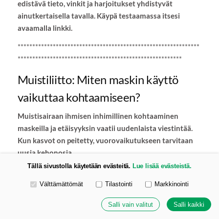
edistävä tieto, vinkit ja harjoitukset yhdistyvät
ainutkertaisella tavalla. Käypä testaamassa itsesi
avaamalla linkki.
**************************************************************
********************************************************
Muistiliitto: Miten maskin käyttö
vaikuttaa kohtaamiseen?
Muistisairaan ihmisen inhimillinen kohtaaminen
maskeilla ja etäisyyksin vaatii uudenlaista viestintää.
Kun kasvot on peitetty, vuorovaikutukseen tarvitaan
uusia kehonosia.
Tällä sivustolla käytetään evästeitä.
Lue lisää evästeistä.
Maskit ja etäisyys pakottavat meitä tarkastelemaan
Valitse käytettävät evästeet
vuorovaikutuksen olemusta.
Lue lisää blogista
, jonka on
Välttämättömät
Tilastointi
Markkinointi
kirjoittanut Heidi Valtatie Tampereen
Salli vain valitut
Salli kaikki
ammattikorkeakoulusta ja Nina Sarell Tampereen