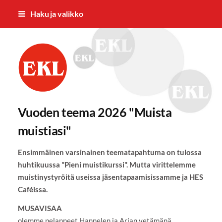
Siirry
Haku ja valikko
sivun
sisältöön
Hervannan Eläkkeensaajat ry
Vuoden teema 2026 "Muista
muistiasi"
Ensimmäinen varsinainen teematapahtuma on tulossa
huhtikuussa "Pieni muistikurssi". Mutta virittelemme
muistinystyröitä useissa jäsentapaamisissamme ja HES
Caféissa.
MUSAVISAA
olemme pelanneet Hannelen ja Arjan vetämänä