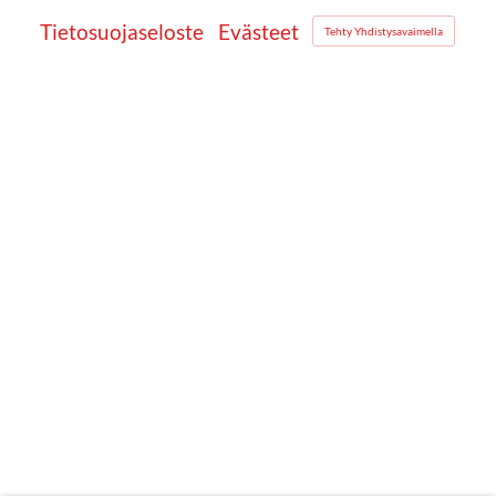
Tietosuojaseloste
Evästeet
Tehty Yhdistysavaimella