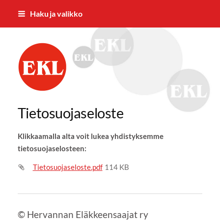
Siirry
Haku ja valikko
sivun
sisältöön
Hervannan Eläkkeensaajat ry
Tietosuojaseloste
Klikkaamalla alta voit lukea yhdistyksemme
tietosuojaselosteen:
Tietosuojaseloste.pdf
114 KB
©
Hervannan Eläkkeensaajat ry