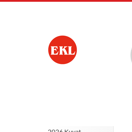
Siirry
sivun
sisältöön
Hervannan Eläkkee
2026 Kuvat