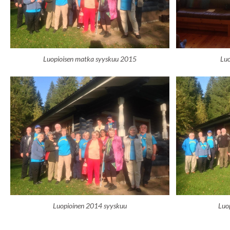
Luopioisen matka syyskuu 2015
Lu
Luopioinen 2014 syyskuu
Luo