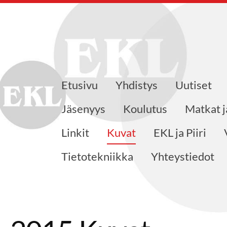
Etusivu
Yhdistys
Uutiset
nsaajat ry
Jäsenyys
Koulutus
Matkat j
Linkit
Kuvat
EKL ja Piiri
Tietotekniikka
Yhteystiedot