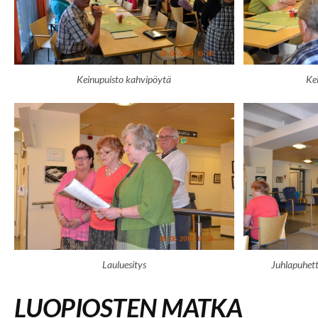
Keinupuisto kahvipöytä
Ke
Lauluesitys
Juhlapuhett
LUOPIOSTEN MATKA